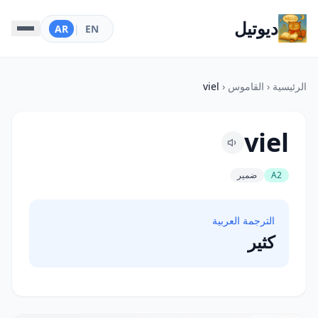
ديوتيل
AR
|
EN
الرئيسية
‹
القاموس
‹
viel
viel
A2
ضمير
الترجمة العربية
كثير