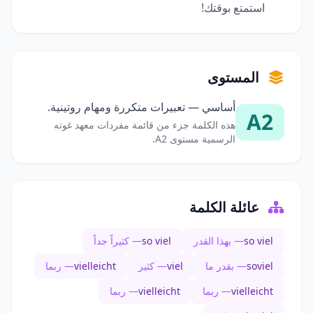
استمتع بوقتك!
المستوى
أساسي — تعبيرات متكررة ومهام روتينية.
A2
هذه الكلمة جزء من قائمة مفردات معهد غوته
الرسمية مستوى A2.
عائلة الكلمة
so viel
— بهذا القدر
so viel
— كثيراً جداً
soviel
— بقدر ما
viel
— كثير
vielleicht
— ربما
vielleicht
— ربما
vielleicht
— ربما