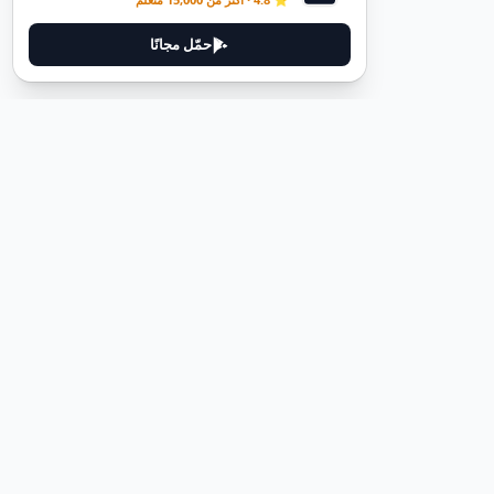
حمّل مجانًا
ديوتيل
ديوتيل هي منصة لتعلم اللغة الألمانية مصممة لمساعدتك على إتقان اللغة
من خلال قصص غامرة وأدلة عملية.