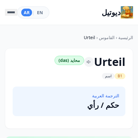
ديوتيل
AR
|
EN
الرئيسية
‹
القاموس
‹
Urteil
Urteil
محايد (das)
B1
اسم
الترجمة العربية
حكم / رأي