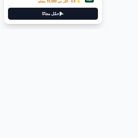
⭐ 4.8 · أكثر من 15,000 متعلّم
حمّل مجانًا
ديوتيل
ديوتيل هي منصة لتعلم اللغة الألمانية مصممة لمساعدتك على إتقان اللغة
من خلال قصص غامرة وأدلة عملية.