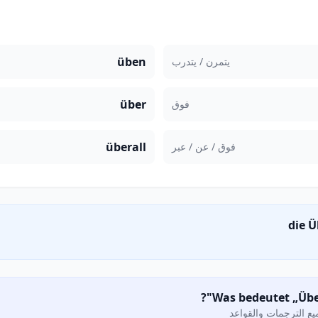
üben
يتمرن / يتدرب
über
فوق
überall
فوق / عن / عبر
ع الترجمات والقواعد