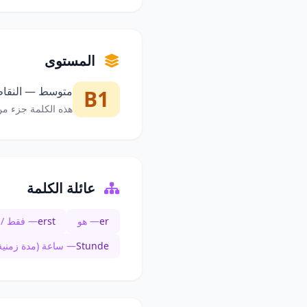
المستوى
متوسط — النقاط 
B1
هذه الكلمة جزء من
عائلة الكلمة
er
— هو
erst
— فقط / أو
Stunde
— ساعة (مدة زمنية