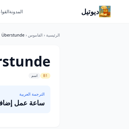
ديوتيل
المدونة
القوا
الرئيسية
‹
القاموس
‹
Überstunde
rstunde
B1
اسم
الترجمة العربية
ساعة عمل إضافي