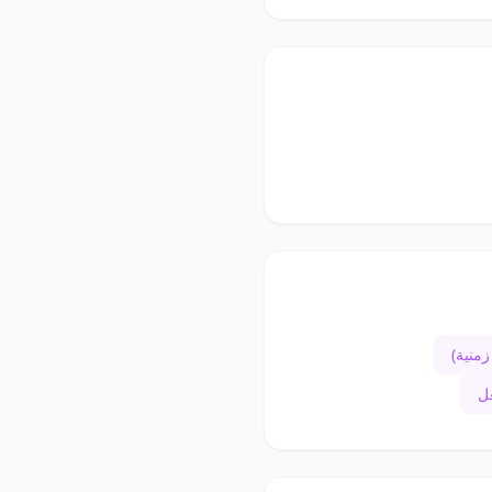
منية)
ل