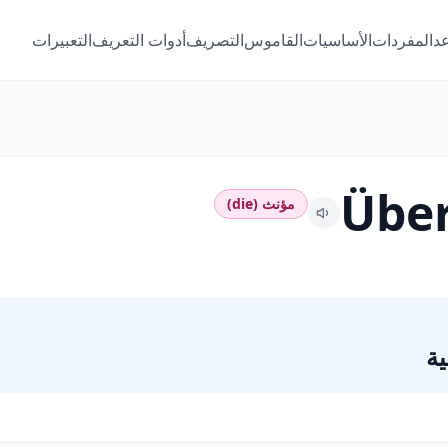
عد
المفردات
الأساسيات
القاموس
التصريف
أدوات التعريف
التعبيرات
Übe
مؤنث (die)
ة