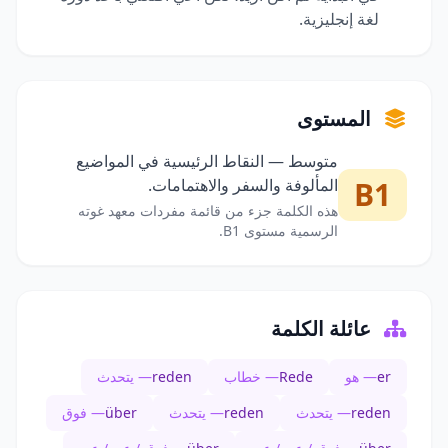
لغة إنجليزية.
المستوى
متوسط — النقاط الرئيسية في المواضيع
B1
المألوفة والسفر والاهتمامات.
هذه الكلمة جزء من قائمة مفردات معهد غوته
الرسمية مستوى B1.
عائلة الكلمة
er
— هو
Rede
— خطاب
reden
— يتحدث
reden
— يتحدث
reden
— يتحدث
über
— فوق