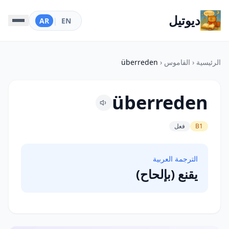
ديوتيل
AR
|
EN
الرئيسية
‹
القاموس
‹
überreden
überreden
B1
فعل
الترجمة العربية
يقنع (بإلحاح)