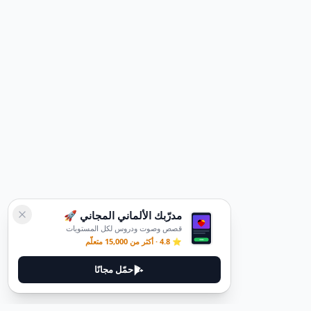
مدرّبك الألماني المجاني 🚀
قصص وصوت ودروس لكل المستويات
⭐ 4.8 · أكثر من 15,000 متعلّم
حمّل مجانًا