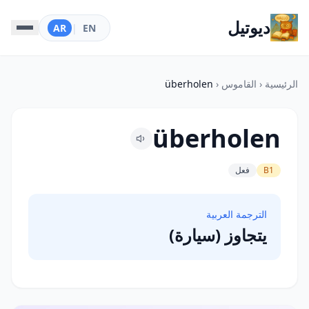
ديوتيل
AR
|
EN
الرئيسية
‹
القاموس
‹
überholen
überholen
B1
فعل
الترجمة العربية
يتجاوز (سيارة)