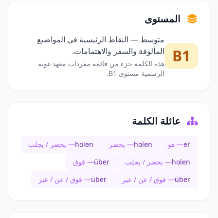
المستوى
متوسط — النقاط الرئيسية في المواضيع
B1
المألوفة والسفر والاهتمامات.
هذه الكلمة جزء من قائمة مفردات معهد غوته
الرسمية مستوى B1.
عائلة الكلمة
er
— هو
holen
— يحضر
holen
— يحضر / يجلب
holen
— يحضر / يجلب
über
— فوق
über
— فوق / عن / عبر
über
— فوق / عن / عبر