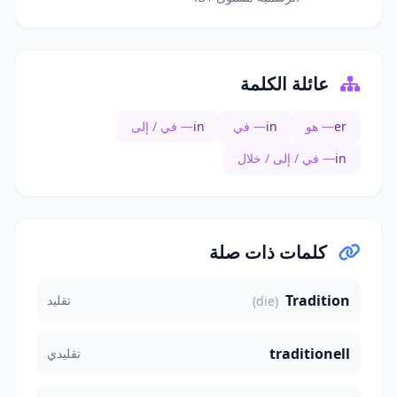
عائلة الكلمة
er
— هو
in
— في
in
— في / إلى
in
— في / إلى / خلال
كلمات ذات صلة
Tradition
تقليد
(die)
traditionell
تقليدي