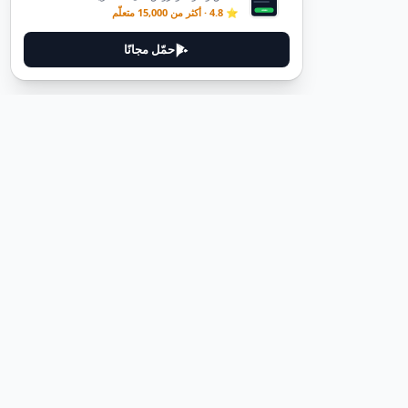
⭐ 4.8 · أكثر من 15,000 متعلّم
حمّل مجانًا
ديوتيل
ديوتيل هي منصة لتعلم اللغة الألمانية مصممة لمساعدتك على إتقان اللغة
من خلال قصص غامرة وأدلة عملية.