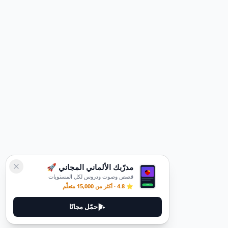
مدرّبك الألماني المجاني 🚀
قصص وصوت ودروس لكل المستويات
⭐ 4.8 · أكثر من 15,000 متعلّم
حمّل مجانًا