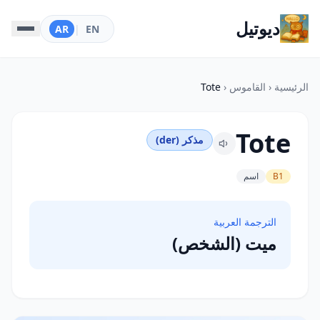
ديوتيل
AR
|
EN
الرئيسية
‹
القاموس
‹
Tote
Tote
مذكر (der)
B1
اسم
الترجمة العربية
ميت (الشخص)