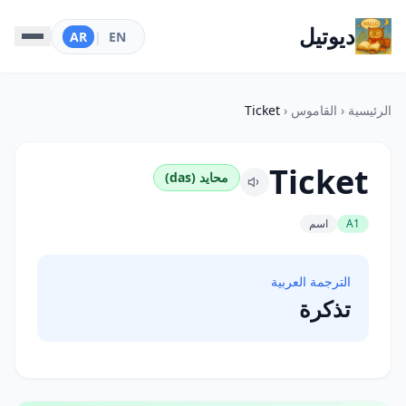
ديوتيل
AR
|
EN
الرئيسية
‹
القاموس
‹
Ticket
Ticket
محايد (das)
A1
اسم
الترجمة العربية
تذكرة