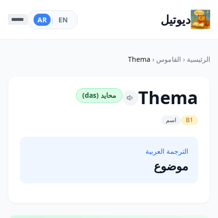
ديوتيل
AR
|
EN
الرئيسية
‹
القاموس
‹
Thema
Thema
محايد (das)
B1
اسم
الترجمة العربية
موضوع