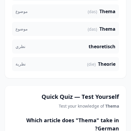
Thema
موضوع
(das)
Thema
موضوع
(das)
theoretisch
نظري
Theorie
نظرية
(die)
Quick Quiz — Test Yourself
Test your knowledge of
Thema
Which article does "Thema" take in
German?