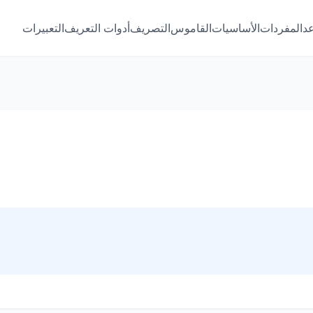
عد
المفردات
الأساسيات
القاموس
التصريف
أدوات التعريف
التعبيرات