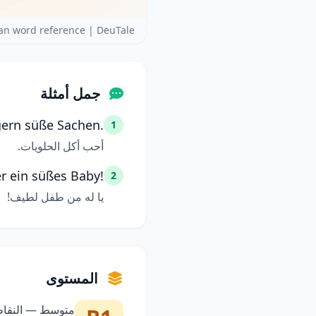
n word reference | DeuTale
جمل أمثلة
gern süße Sachen.
1
أحب أكل الحلويات.
er ein süßes Baby!
2
يا له من طفل لطيف!
المستوى
متوسط — النقاط 