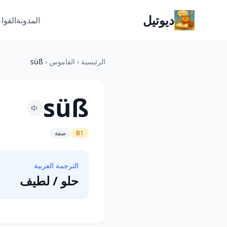
ديوتيل
المدونة
القوا
الرئيسية
‹
القاموس
‹
süß
süß
B1
صفة
الترجمة العربية
حلو / لطيف