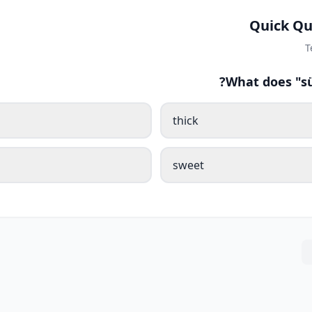
Quick Qu
T
What does "sü
thick
sweet