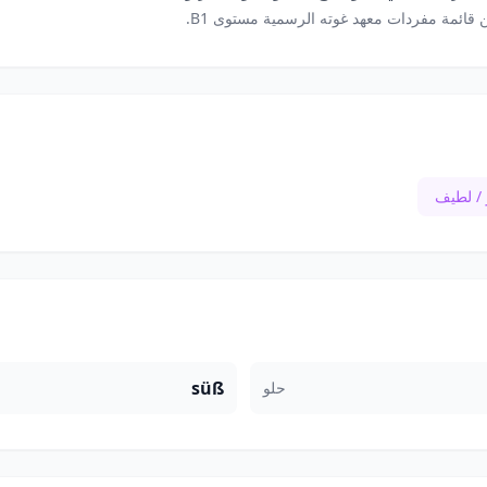
 قائمة مفردات معهد غوته الرسمية مستوى B1.
/ لطيف
süß
حلو