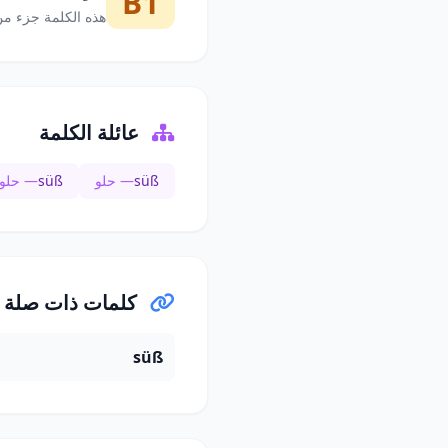
B1
هذه الكلمة جزء من
عائلة الكلمة
süß
— حلو
süß
— حلو 
كلمات ذات صلة
süß