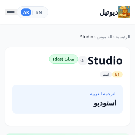
ديوتيل
AR
|
EN
الرئيسية
‹
القاموس
‹
Studio
Studio
محايد (das)
B1
اسم
الترجمة العربية
استوديو