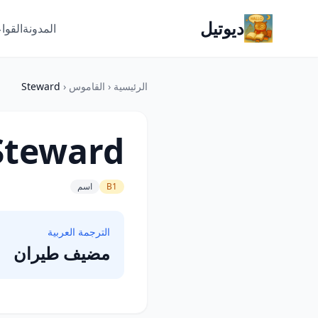
ديوتيل
المدونة
القوا
الرئيسية
‹
القاموس
‹
Steward
Steward
B1
اسم
الترجمة العربية
مضيف طيران