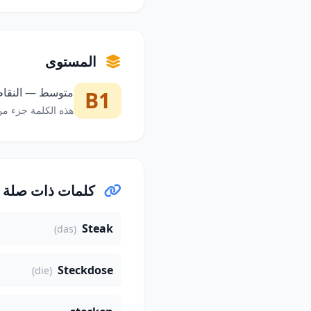
المستوى
متوسط — النقاط 
B1
هذه الكلمة جزء من
كلمات ذات صلة
Steak
(das)
Steckdose
(die)