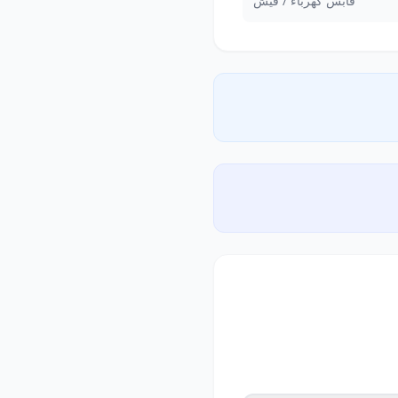
قابس كهرباء / فيش