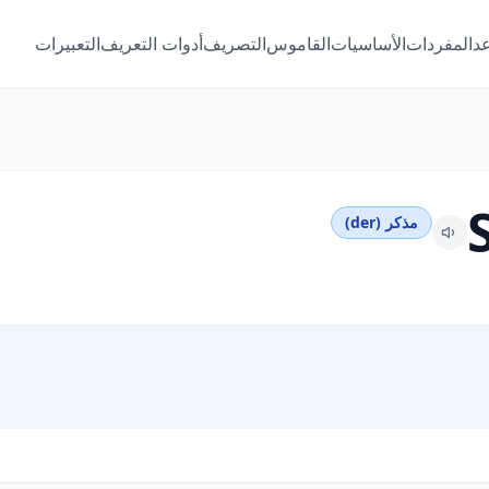
عد
المفردات
الأساسيات
القاموس
التصريف
أدوات التعريف
التعبيرات
مذكر (der)