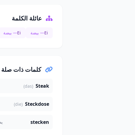
عائلة الكلمة
Ei
— بيضة
Ei
— بيضة
كلمات ذات صلة
Steak
(das)
Steckdose
(die)
stecken
يض