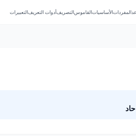
عد
المفردات
الأساسيات
القاموس
التصريف
أدوات التعريف
التعبيرات
حاد