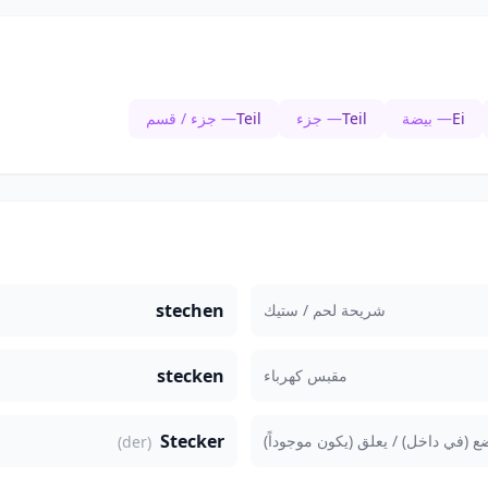
Ei
— بيضة
Teil
— جزء
Teil
— جزء / قسم
stechen
شريحة لحم / ستيك
stecken
مقبس كهرباء
Stecker
ع (في داخل) / يعلق (يكون موجوداً)
(der)