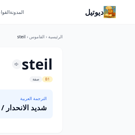
ديوتيل
المدونة
القوا
الرئيسية
‹
القاموس
‹
steil
steil
B1
صفة
الترجمة العربية
شديد الانحدار / 