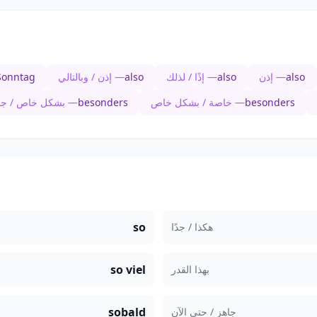
also
— إذن
also
— إذًا / لذلك
also
— إذن / وبالتالي
Sonntag
besonders
— خاصة / بشكل خاص
besonders
— بشكل خاص / جدا
so
هكذا / جدًا
so viel
بهذا القدر
sobald
جاهز / حتى الآن