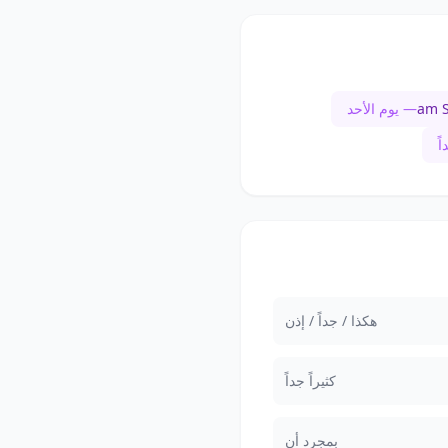
am 
— يوم الأحد
ً
هكذا / جداً / إذن
كثيراً جداً
بمجرد أن