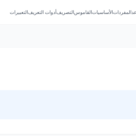
عد
المفردات
الأساسيات
القاموس
التصريف
أدوات التعريف
التعبيرات