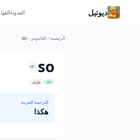
ديوتيل
المدونة
القوا
الرئيسية
‹
القاموس
‹
so
so
A1
ظرف
الترجمة العربية
هكذا