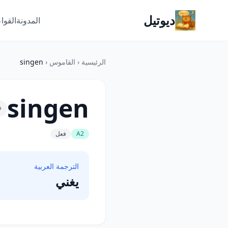
ديوتيل
المدونة
القوا
الرئيسية
‹
القاموس
‹
singen
singen
A2
فعل
الترجمة العربية
يغني