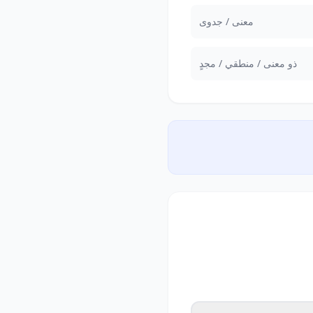
معنى / جدوى
ذو معنى / منطقي / مجدٍ