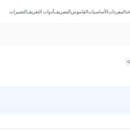
عد
المفردات
الأساسيات
القاموس
التصريف
أدوات التعريف
التعبيرات