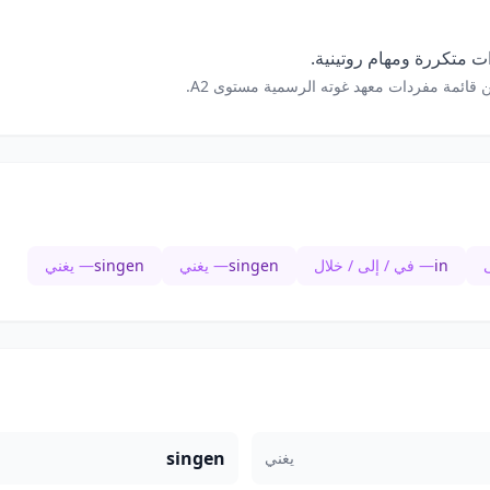
 متكررة ومهام روتينية.
 قائمة مفردات معهد غوته الرسمية مستوى A2.
in
— في / إلى / خلال
singen
— يغني
singen
— يغني
singen
يغني