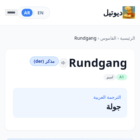
ديوتيل
AR
|
EN
الرئيسية
‹
القاموس
‹
Rundgang
Rundgang
مذكر (der)
A1
اسم
الترجمة العربية
جولة