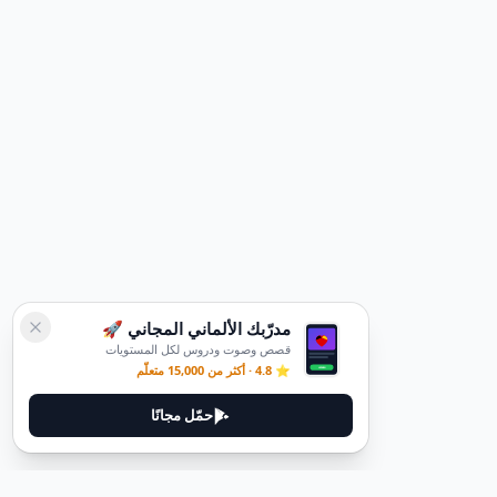
مدرّبك الألماني المجاني 🚀
قصص وصوت ودروس لكل المستويات
⭐ 4.8 · أكثر من 15,000 متعلّم
حمّل مجانًا