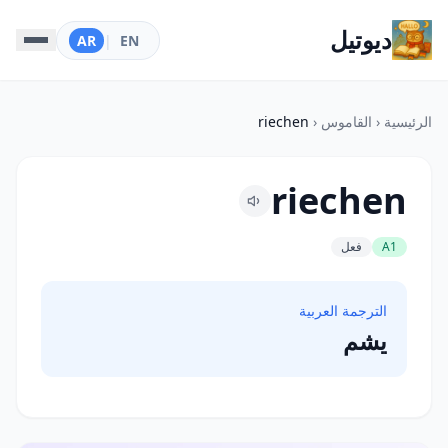
ديوتيل
AR
|
EN
الرئيسية
‹
القاموس
‹
riechen
riechen
A1
فعل
الترجمة العربية
يشم