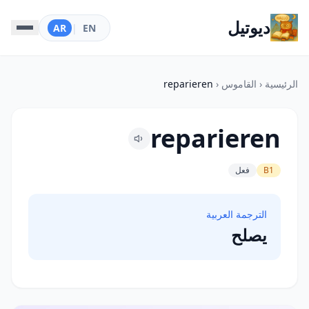
ديوتيل
AR
|
EN
الرئيسية
‹
القاموس
‹
reparieren
reparieren
B1
فعل
الترجمة العربية
يصلح