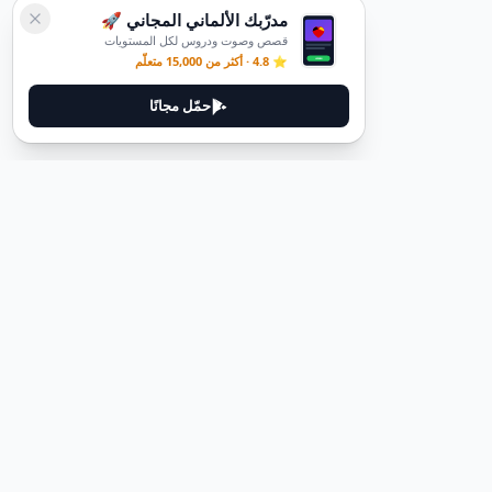
مدرّبك الألماني المجاني 🚀
قصص وصوت ودروس لكل المستويات
⭐ 4.8 · أكثر من 15,000 متعلّم
حمّل مجانًا
ديوتيل
ديوتيل هي منصة لتعلم اللغة الألمانية مصممة لمساعدتك على إتقان اللغة
من خلال قصص غامرة وأدلة عملية.