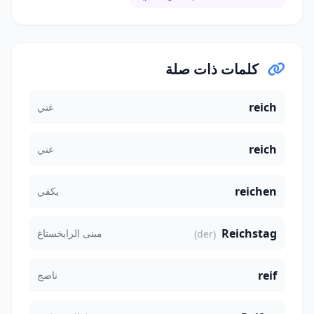
كلمات ذات صلة
reich
غني
reich
غني
reichen
يكفي
Reichstag
مبنى الرايخستاغ
(der)
reif
ناضج