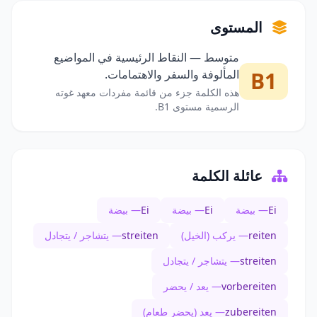
المستوى
متوسط — النقاط الرئيسية في المواضيع
B1
المألوفة والسفر والاهتمامات.
هذه الكلمة جزء من قائمة مفردات معهد غوته
الرسمية مستوى B1.
عائلة الكلمة
Ei
— بيضة
Ei
— بيضة
Ei
— بيضة
reiten
— يركب (الخيل)
streiten
— يتشاجر / يتجادل
streiten
— يتشاجر / يتجادل
vorbereiten
— يعد / يحضر
zubereiten
— يعد (يحضر طعام)