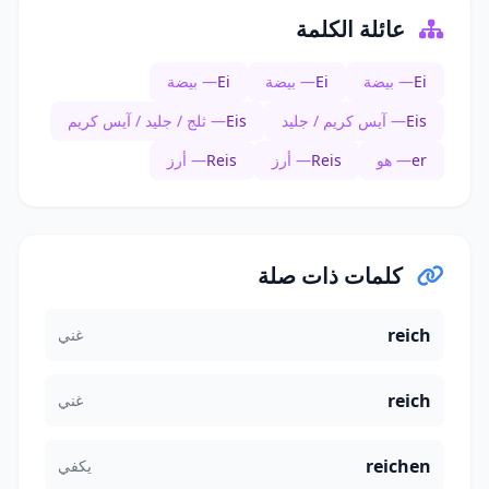
عائلة الكلمة
Ei
— بيضة
Ei
— بيضة
Ei
— بيضة
Eis
— آيس كريم / جليد
Eis
— ثلج / جليد / آيس كريم
er
— هو
Reis
— أرز
Reis
— أرز
كلمات ذات صلة
reich
غني
reich
غني
reichen
يكفي