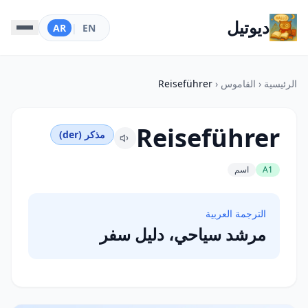
ديوتيل
AR
|
EN
الرئيسية
‹
القاموس
‹
Reiseführer
Reiseführer
مذكر (der)
A1
اسم
الترجمة العربية
مرشد سياحي، دليل سفر