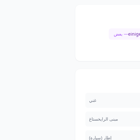
einig
— بعض
غني
مبنى الرايخستاغ
إطار (سيارة)