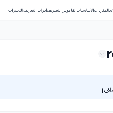
عد
المفردات
الأساسيات
القاموس
التصريف
أدوات التعريف
التعبيرات
r
اف)