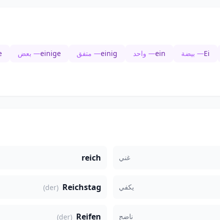
Ei
— بيضة
ein
— واحد
einig
— متفق
einige
— بعض
e
reich
غني
Reichstag
يكفي
(der)
Reifen
ناضج
(der)