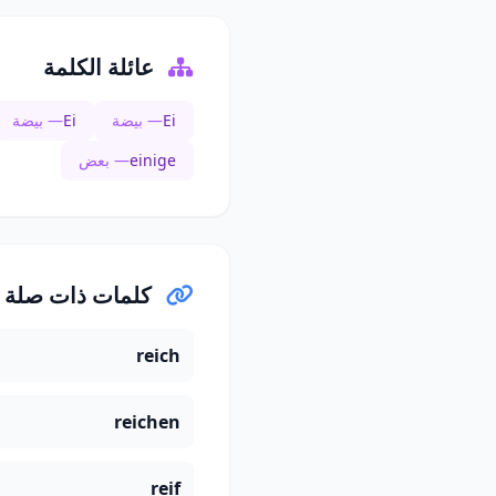
عائلة الكلمة
Ei
— بيضة
Ei
— بيضة
einige
— بعض
كلمات ذات صلة
reich
reichen
reif