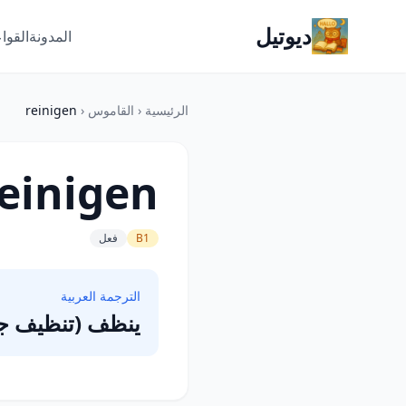
ديوتيل
المدونة
القوا
الرئيسية
‹
القاموس
‹
reinigen
einigen
B1
فعل
الترجمة العربية
ينظف (تنظيف ج