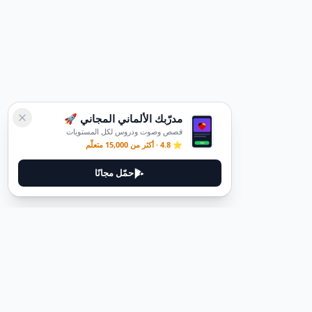
مدرّبك الألماني المجاني 🚀
قصص وصوت ودروس لكل المستويات
⭐ 4.8 · أكثر من 15,000 متعلّم
حمّل مجانًا