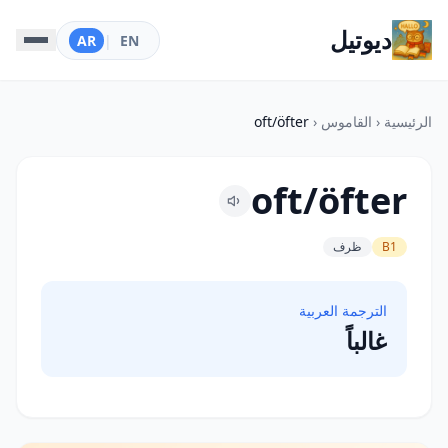
ديوتيل
AR
|
EN
الرئيسية
‹
القاموس
‹
oft/öfter
oft/öfter
B1
ظرف
الترجمة العربية
غالباً