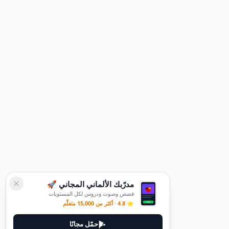
مدرّبك الألماني المجاني 🚀
قصص وصوت ودروس لكل المستويات
⭐ 4.8 · أكثر من 15,000 متعلّم
حمّل مجانًا