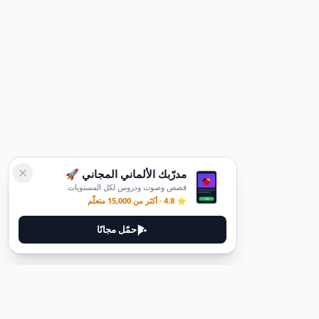
مدرّبك الألماني المجاني 🚀
قصص وصوت ودروس لكل المستويات
⭐ 4.8 · أكثر من 15,000 متعلّم
حمّل مجانًا