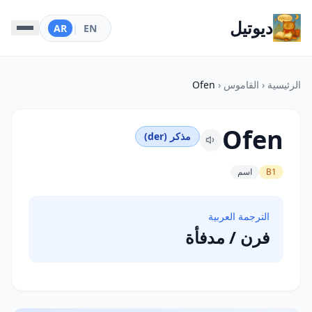
ديوتيل
AR
|
EN
الرئيسية
‹
القاموس
‹
Ofen
Ofen
مذكر (der)
B1
اسم
الترجمة العربية
فرن / مدفأة