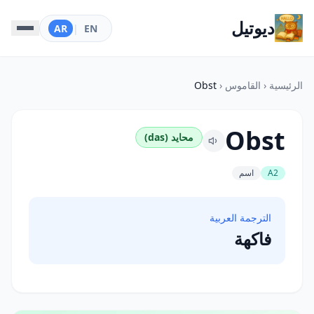
ديوتيل
AR
|
EN
الرئيسية
‹
القاموس
‹
Obst
Obst
محايد (das)
A2
اسم
الترجمة العربية
فاكهة