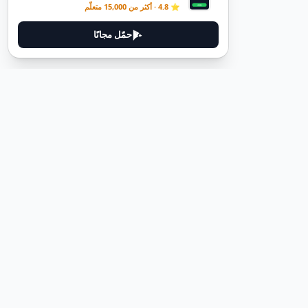
⭐ 4.8 · أكثر من 15,000 متعلّم
حمّل مجانًا
ديوتيل
ديوتيل هي منصة لتعلم اللغة الألمانية مصممة لمساعدتك على إتقان اللغة
من خلال قصص غامرة وأدلة عملية.