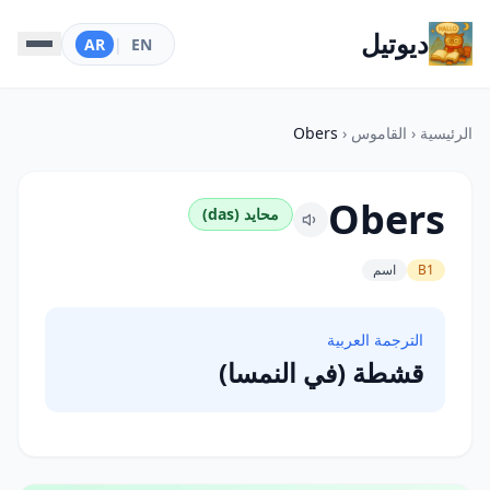
ديوتيل
AR
|
EN
الرئيسية
‹
القاموس
‹
Obers
Obers
محايد (das)
B1
اسم
الترجمة العربية
قشطة (في النمسا)