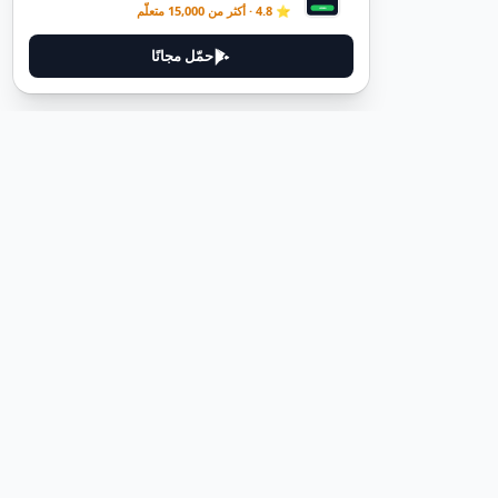
⭐ 4.8 · أكثر من 15,000 متعلّم
حمّل مجانًا
ديوتيل
ديوتيل هي منصة لتعلم اللغة الألمانية مصممة لمساعدتك على إتقان اللغة
من خلال قصص غامرة وأدلة عملية.