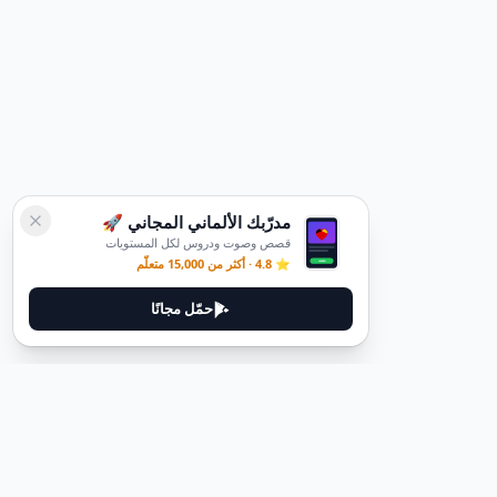
مدرّبك الألماني المجاني 🚀
قصص وصوت ودروس لكل المستويات
⭐ 4.8 · أكثر من 15,000 متعلّم
حمّل مجانًا