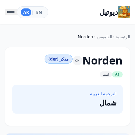
ديوتيل
AR
|
EN
الرئيسية
‹
القاموس
‹
Norden
Norden
مذكر (der)
A1
اسم
الترجمة العربية
شمال