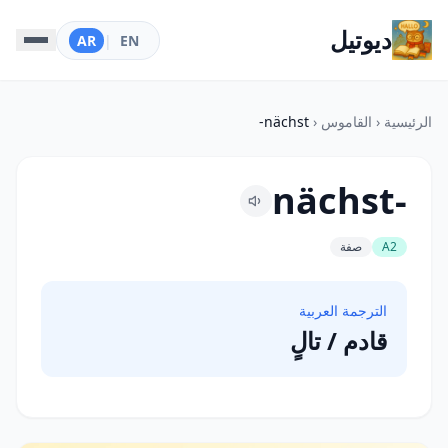
ديوتيل
AR
|
EN
الرئيسية
‹
القاموس
‹
nächst-
nächst-
A2
صفة
الترجمة العربية
قادم / تالٍ