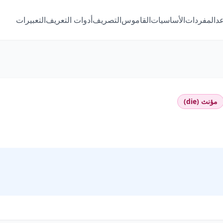
عد
المفردات
الأساسيات
القاموس
التصريف
أدوات التعريف
التعبيرات
مؤنث (die)