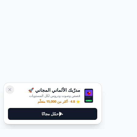
مدرّبك الألماني المجاني 🚀
قصص وصوت ودروس لكل المستويات
⭐ 4.8 · أكثر من 15,000 متعلّم
حمّل مجانًا