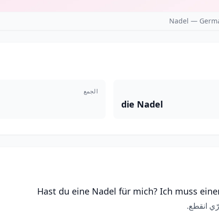
Nadel — Germa
الجمع
die Nadel
Hast du eine Nadel für mich? Ich muss ein
ّي انقطع.