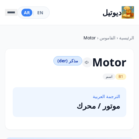
ديوتيل
AR
|
EN
الرئيسية
‹
القاموس
‹
Motor
Motor
مذكر (der)
B1
اسم
الترجمة العربية
موتور / محرك