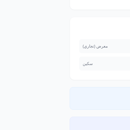
معرض (تجاري)
سكين