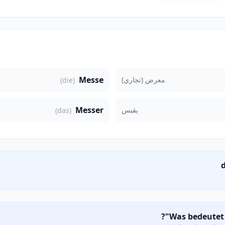
Messe
معرض (تجاري)
(die)
Messer
يقيس
(das)