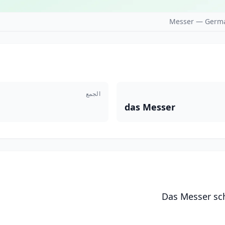
Messer — Germa
الجمع
das Messer
Das Messer sch