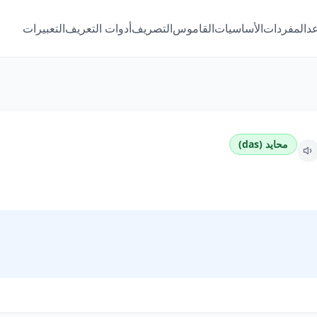
عد
المفردات
الأساسيات
القاموس
التصريف
أدوات التعريف
التعبيرات
محايد (das)