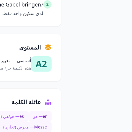
ne Gabel bringen?
2
لدي سكين واحد فقط. 
المستوى
أساسي — تعبيرات
A2
هذه الكلمة جزء من
عائلة الكلمة
er
— هو
es
— هو/هي (لغ
Messe
— معرض (تجاري)