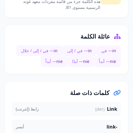
هذه الكلمة جزء من قائمة مفردات معهد غوته
الرسمية مستوى B1.
عائلة الكلمة
in
— في
in
— في / إلى
in
— في / إلى / خلال
nie
— أبداً
nie
— أبدًا
nie
— أبداً
كلمات ذات صلة
Link
رابط (إنترنت)
(der)
link-
أيسر