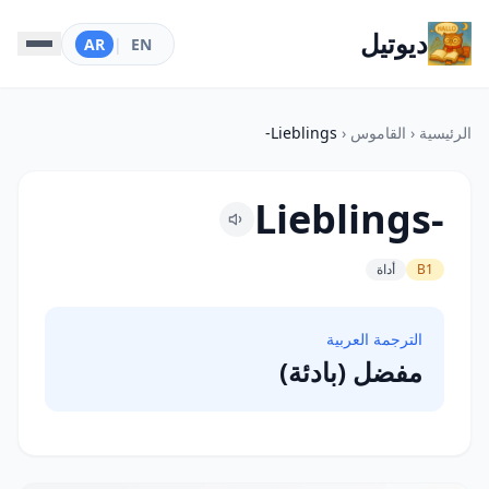
ديوتيل
AR
|
EN
الرئيسية
‹
القاموس
‹
Lieblings-
Lieblings-
B1
أداة
الترجمة العربية
مفضل (بادئة)