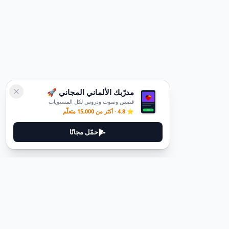
مدرّبك الألماني المجاني 🚀
قصص وصوت ودروس لكل المستويات
⭐ 4.8 · أكثر من 15,000 متعلّم
حمّل مجانًا