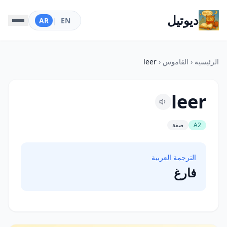
ديوتيل
AR
|
EN
الرئيسية
‹
القاموس
‹
leer
leer
A2
صفة
الترجمة العربية
فارغ