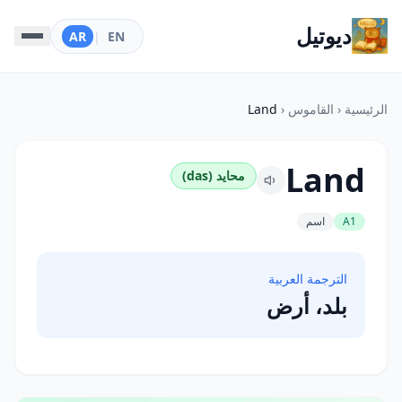
ديوتيل
AR
|
EN
الرئيسية
‹
القاموس
‹
Land
Land
محايد (das)
A1
اسم
الترجمة العربية
بلد، أرض