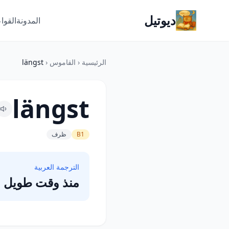
ديوتيل
المدونة
القوا
الرئيسية
‹
القاموس
‹
längst
längst
B1
ظرف
الترجمة العربية
منذ وقت طويل