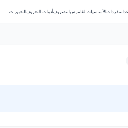
عد
المفردات
الأساسيات
القاموس
التصريف
أدوات التعريف
التعبيرات