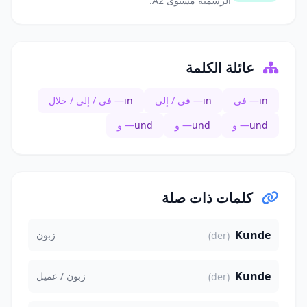
الرسمية مستوى A2.
عائلة الكلمة
in
— في
in
— في / إلى
in
— في / إلى / خلال
und
— و
und
— و
und
— و
كلمات ذات صلة
Kunde
زبون
(der)
Kunde
زبون / عميل
(der)