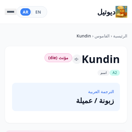
ديوتيل
AR
|
EN
الرئيسية
‹
القاموس
‹
Kundin
Kundin
مؤنث (die)
A2
اسم
الترجمة العربية
زبونة / عميلة