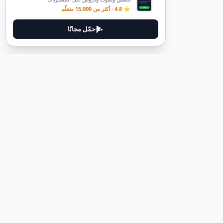
⭐ 4.8 · أكثر من 15,000 متعلّم
حمّل مجانًا
ديوتيل
ديوتيل هي منصة لتعلم اللغة الألمانية مصممة لمساعدتك على إتقان اللغة
من خلال قصص غامرة وأدلة عملية.