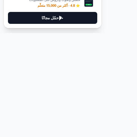
⭐ 4.8 · أكثر من 15,000 متعلّم
حمّل مجانًا
ديوتيل
ديوتيل هي منصة لتعلم اللغة الألمانية مصممة لمساعدتك على إتقان اللغة
من خلال قصص غامرة وأدلة عملية.