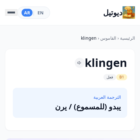
ديوتيل
AR
|
EN
الرئيسية
‹
القاموس
‹
klingen
klingen
B1
فعل
الترجمة العربية
يبدو (للمسموع) / يرن