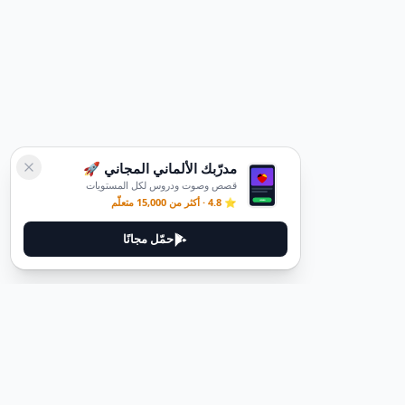
مدرّبك الألماني المجاني 🚀
قصص وصوت ودروس لكل المستويات
⭐ 4.8 · أكثر من 15,000 متعلّم
حمّل مجانًا