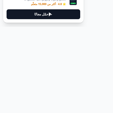
⭐ 4.8 · أكثر من 15,000 متعلّم
حمّل مجانًا
ديوتيل
ديوتيل هي منصة لتعلم اللغة الألمانية مصممة لمساعدتك على إتقان اللغة
من خلال قصص غامرة وأدلة عملية.