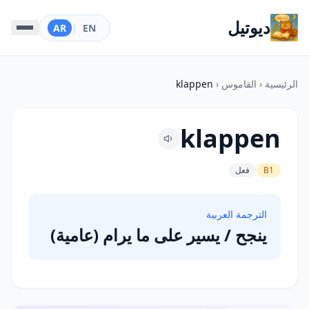
ديوتيل
AR
|
EN
الرئيسية
‹
القاموس
‹
klappen
klappen
B1
فعل
الترجمة العربية
ينجح / يسير على ما يرام (عامية)