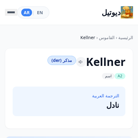
ديوتيل
AR
|
EN
الرئيسية
‹
القاموس
‹
Kellner
Kellner
مذكر (der)
A2
اسم
الترجمة العربية
نادل