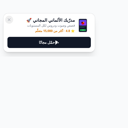
مدرّبك الألماني المجاني 🚀
قصص وصوت ودروس لكل المستويات
⭐ 4.8 · أكثر من 15,000 متعلّم
حمّل مجانًا
ديوتيل
ديوتيل هي منصة لتعلم اللغة الألمانية مصممة لمساعدتك على إتقان اللغة
من خلال قصص غامرة وأدلة عملية.