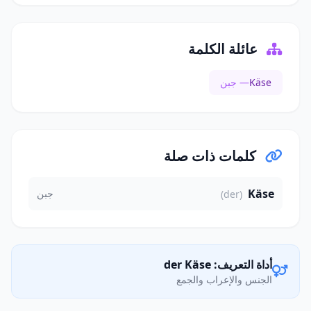
عائلة الكلمة
Käse
— جبن
كلمات ذات صلة
Käse
جبن
(der)
أداة التعريف: der Käse
الجنس والإعراب والجمع