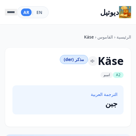
ديوتيل
AR
|
EN
الرئيسية
‹
القاموس
‹
Käse
Käse
مذكر (der)
A2
اسم
الترجمة العربية
جبن