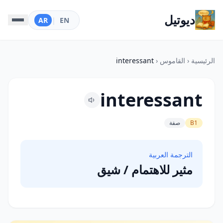
ديوتيل
AR
|
EN
الرئيسية
‹
القاموس
‹
interessant
interessant
B1
صفة
الترجمة العربية
مثير للاهتمام / شيق