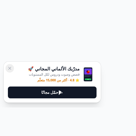
مدرّبك الألماني المجاني 🚀
قصص وصوت ودروس لكل المستويات
⭐ 4.8 · أكثر من 15,000 متعلّم
حمّل مجانًا