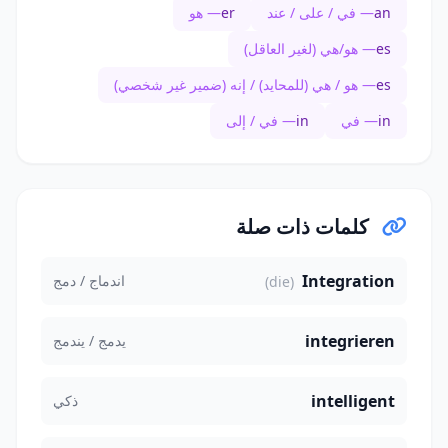
an
— في / على / عند
er
— هو
es
— هو/هي (لغير العاقل)
es
— هو / هي (للمحايد) / إنه (ضمير غير شخصي)
in
— في
in
— في / إلى
كلمات ذات صلة
Integration
اندماج / دمج
(die)
integrieren
يدمج / يندمج
intelligent
ذكي