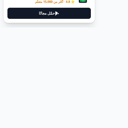
⭐ 4.8 · أكثر من 15,000 متعلّم
حمّل مجانًا
ديوتيل
ديوتيل هي منصة لتعلم اللغة الألمانية مصممة لمساعدتك على إتقان اللغة
من خلال قصص غامرة وأدلة عملية.