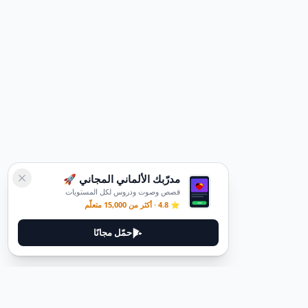
مدرّبك الألماني المجاني 🚀
قصص وصوت ودروس لكل المستويات
⭐ 4.8 · أكثر من 15,000 متعلّم
حمّل مجانًا