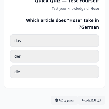
Quick Quiz — Test Yourself
Test your knowledge of
Hose
Which article does "Hose" take in
German?
das
der
die
كل الكلمات
مستوى A2