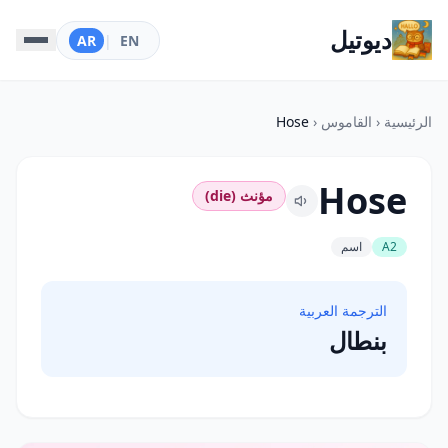
ديوتيل
AR
|
EN
الرئيسية
‹
القاموس
‹
Hose
Hose
مؤنث (die)
A2
اسم
الترجمة العربية
بنطال