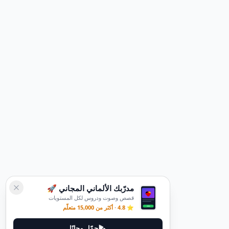
مدرّبك الألماني المجاني 🚀
قصص وصوت ودروس لكل المستويات
⭐ 4.8 · أكثر من 15,000 متعلّم
حمّل مجانًا