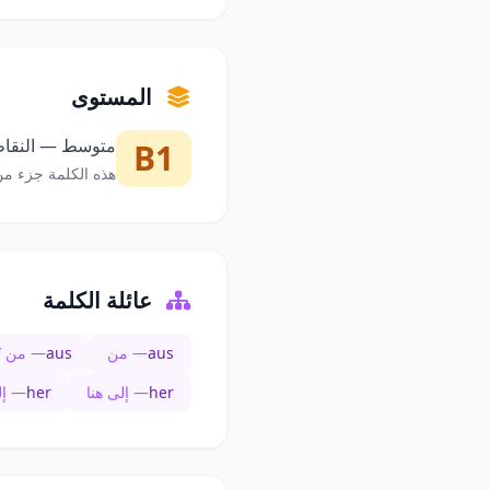
المستوى
متوسط — النقاط 
B1
هذه الكلمة جزء من
عائلة الكلمة
aus
— من
aus
— من /
her
— إلى هنا
her
— إل