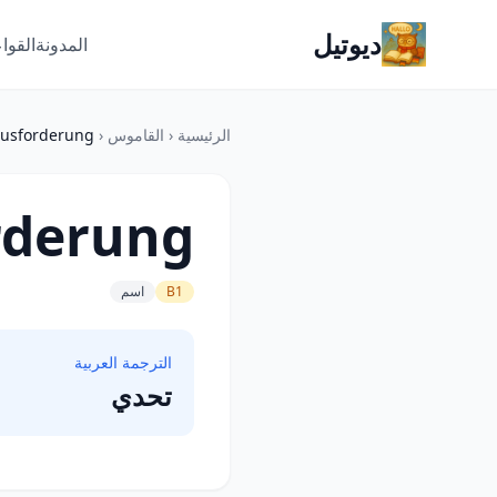
ديوتيل
المدونة
القوا
الرئيسية
‹
القاموس
‹
usforderung
rderung
B1
اسم
الترجمة العربية
تحدي