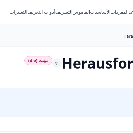
عد
المفردات
الأساسيات
القاموس
التصريف
أدوات التعريف
التعبيرات
Hera
Herausfo
مؤنث (die)