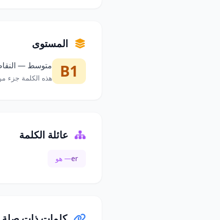
المستوى
متوسط — النقاط 
B1
هذه الكلمة جزء من
عائلة الكلمة
er
— هو
كلمات ذات صلة