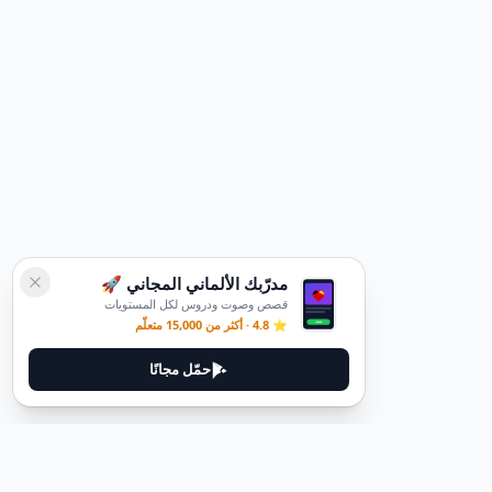
مدرّبك الألماني المجاني 🚀
قصص وصوت ودروس لكل المستويات
⭐ 4.8 · أكثر من 15,000 متعلّم
حمّل مجانًا