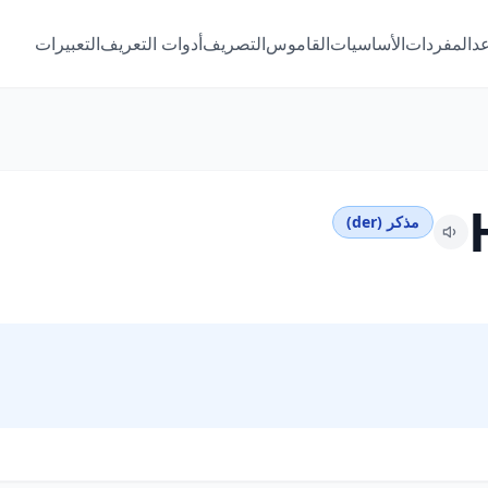
عد
المفردات
الأساسيات
القاموس
التصريف
أدوات التعريف
التعبيرات
مذكر (der)