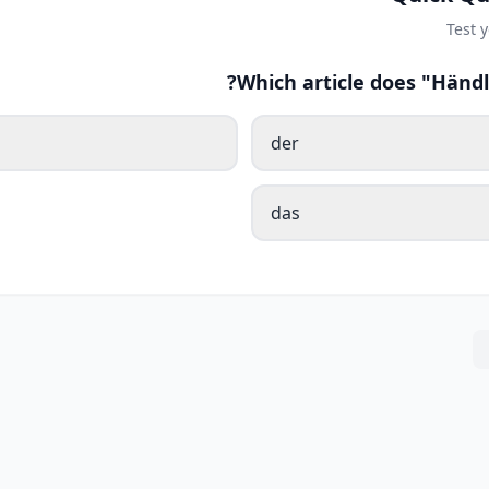
Test 
Which article does "Händl
der
das