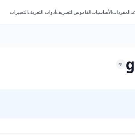
عد
المفردات
الأساسيات
القاموس
التصريف
أدوات التعريف
التعبيرات
g