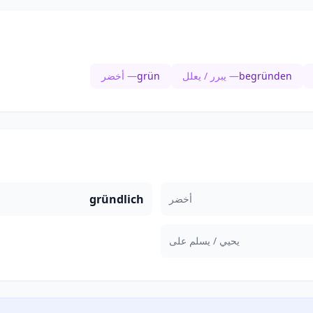
begründen
— يبرر / يعلل
grün
— أخضر
gründlich
أخضر
يحيي / يسلم على