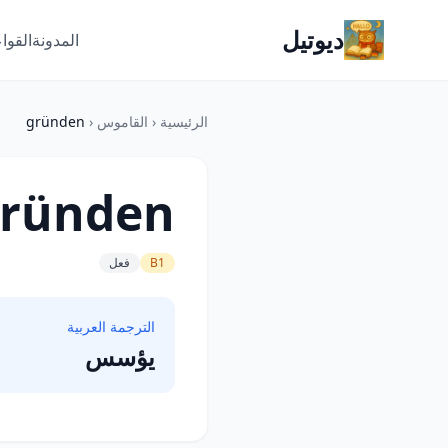
ديوتيل
المدونة
القوا
الرئيسية
‹
القاموس
‹
gründen
ründen
B1
فعل
الترجمة العربية
يؤسس